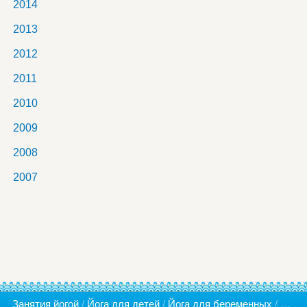
2014
2013
2012
2011
2010
2009
2008
2007
Занятия йогой
/
Йога для детей
/
Йога для беременных
/
Консу