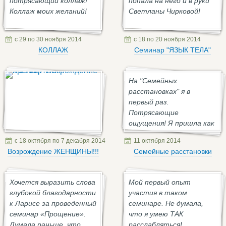
потрясающий коллаж!
попала на него и в руки
Коллаж моих желаний!
Светланы Чирковой!
с 29 по 30 ноября 2014
с 18 по 20 ноября 2014
КОЛЛАЖ
Семинар "ЯЗЫК ТЕЛА"
На "Семейных
расстановках" я в
первый раз.
Потрясающие
ощущения! Я пришла как
участник, но очень
с 18 октября по 7 декабря 2014
11 октября 2014
много получила для себя
Возрождение ЖЕНЩИНЫ!!!
Семейные расстановки
(хоть ...
Хочется выразить слова
Мой первый опыт
глубокой благодарности
участия в таком
к Ларисе за проведенный
семинаре. Не думала,
семинар «Прощение».
что я умею ТАК
Думала раньше, что
расслабляться!