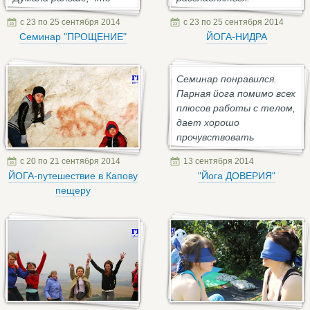
некоторые моменты в
Незабываемые
с 23 по 25 сентября 2014
с 23 по 25 сентября 2014
своей жизни я ...
ощущения, образы,
Семинар "ПРОЩЕНИЕ"
ЙОГА-НИДРА
эмоции. Сейчас ощущаю
...
Семинар понравился.
Парная йога помимо всех
плюсов работы с телом,
дает хорошо
прочувствовать
партнера: каков он на
с 20 по 21 сентября 2014
13 сентября 2014
самом деле, лучше ...
ЙОГА-путешествие в Капову
"Йога ДОВЕРИЯ"
пещеру