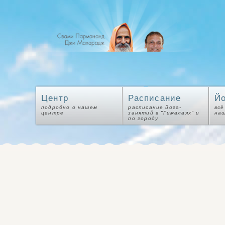
Центр
Расписание
Йо
подробно о нашем
расписание йога-
всё
центре
занятий в "Гималаях" и
на
по городу