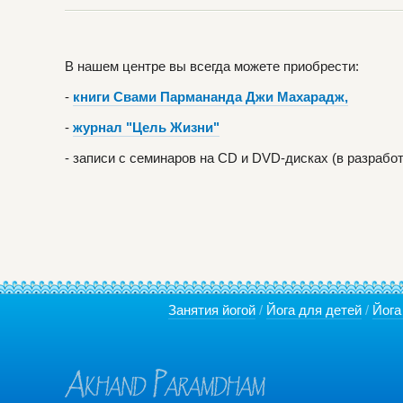
В нашем центре вы всегда можете приобрести:
-
книги Свами Пармананда Джи Махарадж,
-
журнал "Цель Жизни"
- записи с семинаров на CD и DVD-дисках (в разработ
Занятия йогой
/
Йога для детей
/
Йога