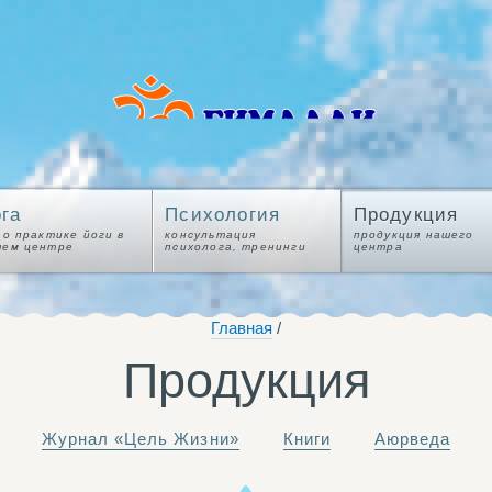
га
Психология
Продукция
 о практике йоги в
консультация
продукция нашего
шем центре
психолога, тренинги
центра
Главная
/
Продукция
Журнал «Цель Жизни»
Книги
Аюрведа